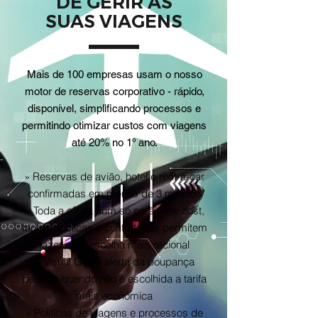
DE GERIR AS
SUAS VIAGENS
Mais de 100 empresas usam o nosso
motor de reservas corporativo - rápido,
disponível, simplificando processos e
permitindo otimizar custos com viagens
até 20% no 1º ano.
» Reservas de avião, hotel e rent-a-car
confirmadas em menos de 3 minutos
» Toda a oferta num só ecrã - low cost,
tarifas públicas e contratadas permitem
fazer uma escolha mais racional
» Visual Guilt - alerta da poupança
perdida quando não é escolhida a tarifa
mais económica
» Políticas de viagens e processos de